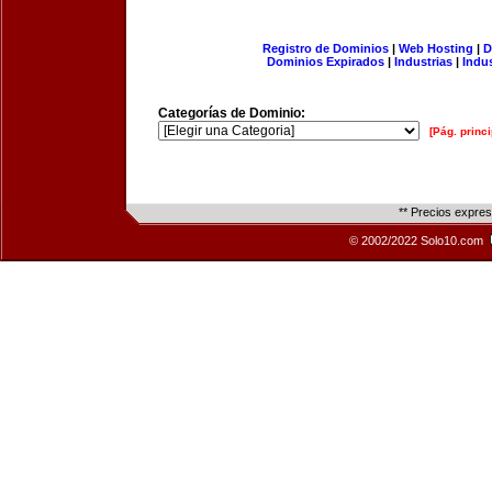
Registro de Dominios
|
Web Hosting
|
D
Dominios Expirados
|
Industrias
|
Indu
Categorías de Dominio:
[Pág. princi
** Precios expre
© 2002/2022 Solo10.com