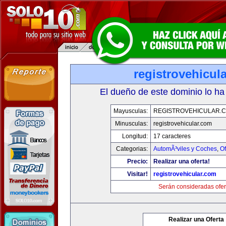
registrovehicul
El dueño de este dominio lo ha
Mayusculas:
REGISTROVEHICULAR.
Minusculas:
registrovehicular.com
Longitud:
17 caracteres
Categorias:
AutomÃ³viles y Coches
,
Of
Precio:
Realizar una oferta!
Visitar!
registrovehicular.com
Serán consideradas ofer
Realizar una Oferta