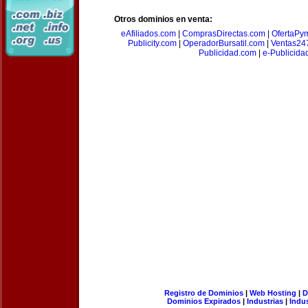
Otros dominios en venta:
eAfiliados.com
|
ComprasDirectas.com
|
OfertaPy
Publicity.com
|
OperadorBursatil.com
|
Ventas24
Publicidad.com
|
e-Publicida
Registro de Dominios
|
Web Hosting
|
D
Dominios Expirados
|
Industrias
|
Indu