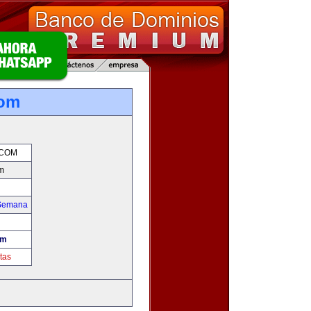
com
.COM
m
 Semana
om
tas