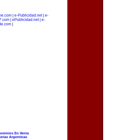
me.com
|
e-Publicidad.net
|
e-
7.com
|
ePublicidad.net
|
e-
de.com
|
ominios En Venta
strias Argentinas