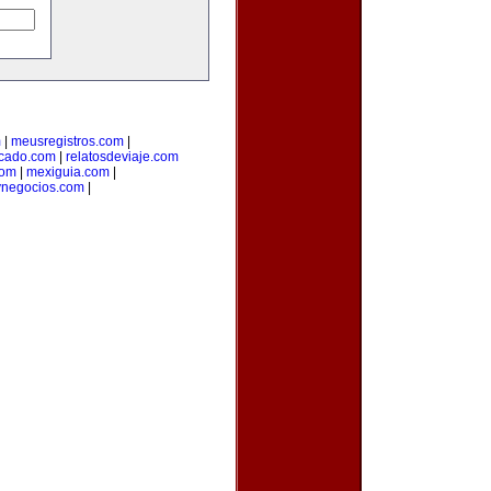
m
|
meusregistros.com
|
cado.com
|
relatosdeviaje.com
com
|
mexiguia.com
|
ynegocios.com
|