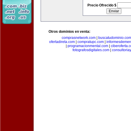
Precio Ofrecido $
Otros dominios en venta:
comprasnetwork.com
|
buscatudominio.co
ofertadireta.com
|
compratupc.com
|
informesdemer
|
programacionmental.com
|
ciberoferta.
fotografosdigitales.com
|
consultoria