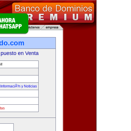
ado.com
 puesto en Venta
M
,
InformaciÃ³n y Noticias
tas