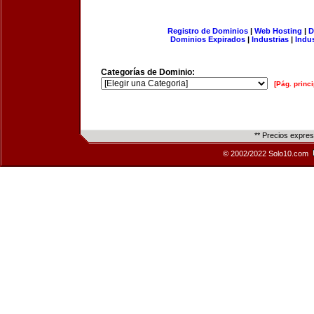
Registro de Dominios
|
Web Hosting
|
D
Dominios Expirados
|
Industrias
|
Indu
Categorías de Dominio:
[Pág. princi
** Precios expre
© 2002/2022 Solo10.com