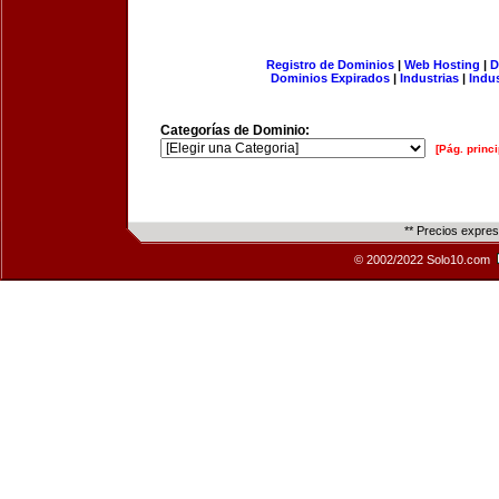
Registro de Dominios
|
Web Hosting
|
D
Dominios Expirados
|
Industrias
|
Indu
Categorías de Dominio:
[Pág. princi
** Precios expre
© 2002/2022 Solo10.com