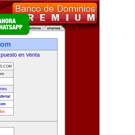
com
 puesto en Venta
S.COM
om
ntes
oferta!
com
tas