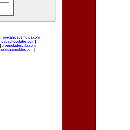
m
|
mecanicademotos.com
|
ricadechocolates.com
|
|
propiedadesvilla.com
|
mundoinmuebles.com
|