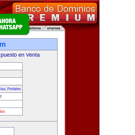
om
 puesto en Venta
cias
,
Portales
!
tas