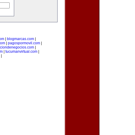
com
|
blogmarcas.com
|
com
|
pagospormovil.com
|
cciondenegocios.com
|
om
|
tucumanvirtual.com
|
|