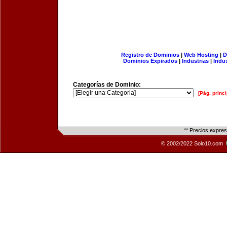
Registro de Dominios
|
Web Hosting
|
D
Dominios Expirados
|
Industrias
|
Indu
Categorías de Dominio:
[Pág. princi
** Precios expre
© 2002/2022 Solo10.com