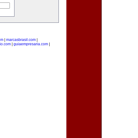
om
|
marcasbrasil.com
|
rio.com
|
guiaempresaria.com
|