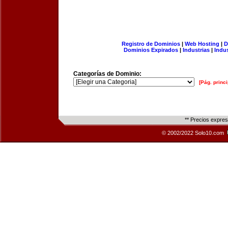
Registro de Dominios
|
Web Hosting
|
D
Dominios Expirados
|
Industrias
|
Indu
Categorías de Dominio:
[Pág. princi
** Precios expre
© 2002/2022 Solo10.com