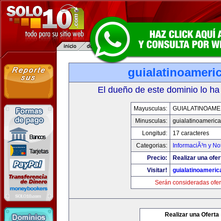
guialatinoameri
El dueño de este dominio lo ha
Mayusculas:
GUIALATINOAME
Minusculas:
guialatinoameric
Longitud:
17 caracteres
Categorias:
InformaciÃ³n y Not
Precio:
Realizar una ofer
Visitar!
guialatinoameri
Serán consideradas ofer
Realizar una Oferta