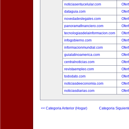
noticiasentucelular.com
Ofer
dataguia.com
Ofer
novedadeslegales.com
Ofer
panoramafinanciero.com
Ofer
tecnologiasdelainformacion.com
Ofer
infogobierno.com
Ofer
informacionmundial.com
Ofer
guialatinoamerica.com
Ofer
centralnoticias.com
Ofer
revistaempleo.com
Ofer
tododato.com
Ofer
noticiasdeeconomia.com
Ofer
noticiasdiarias.com
Ofer
<< Categoria Anterior (Hogar)
Categoria Siguient