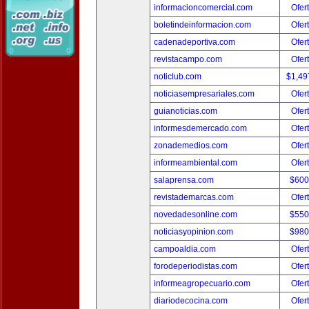
informacioncomercial.com
Ofer
boletindeinformacion.com
Ofer
cadenadeportiva.com
Ofer
revistacampo.com
Ofer
noticlub.com
$1,49
noticiasempresariales.com
Ofer
guianoticias.com
Ofer
informesdemercado.com
Ofer
zonademedios.com
Ofer
informeambiental.com
Ofer
salaprensa.com
$600
revistademarcas.com
Ofer
novedadesonline.com
$550
noticiasyopinion.com
$980
campoaldia.com
Ofer
forodeperiodistas.com
Ofer
informeagropecuario.com
Ofer
diariodecocina.com
Ofer