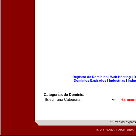
Registro de Dominios
|
Web Hosting
|
D
Dominios Expirados
|
Industrias
|
Indu
Categorías de Dominio:
[Pág. princi
** Precios expre
© 2002/2022 Solo10.com