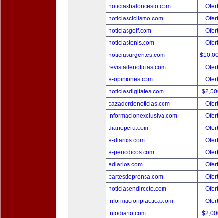
noticiasbaloncesto.com
Ofer
noticiasciclismo.com
Ofer
noticiasgolf.com
Ofer
noticiastenis.com
Ofer
noticiasurgentes.com
$10,0
revistadenoticias.com
Ofer
e-opiniones.com
Ofer
noticiasdigitales.com
$2,50
cazadordenoticias.com
Ofer
informacionexclusiva.com
Ofer
diarioperu.com
Ofer
e-diarios.com
Ofer
e-periodicos.com
Ofer
ediarios.com
Ofer
partesdeprensa.com
Ofer
noticiasendirecto.com
Ofer
informacionpractica.com
Ofer
infodiario.com
$2,00